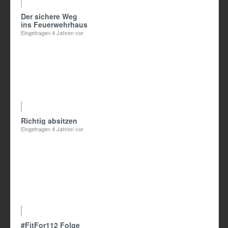
03:05
Der sichere Weg
ins Feuerwehrhaus
Eingetragen
4 Jahren vor
Richtig absitzen
Eingetragen
4 Jahren vor
04:49
#FitFor112 Folge