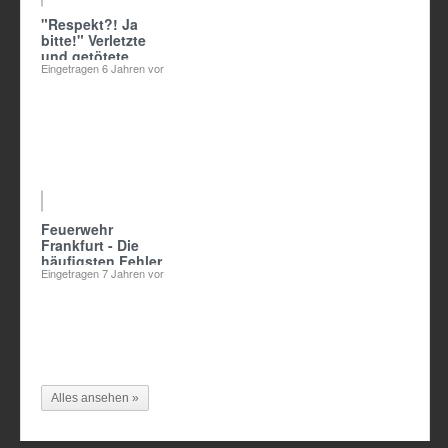
"Respekt?! Ja
bitte!" Verletzte
und getötete
Eingetragen
6 Jahren vor
Kinder
05:38
Feuerwehr
Frankfurt - Die
häufigsten Fehler
Eingetragen
7 Jahren vor
im Vorbeugenden
Brandschutz
Alles ansehen »