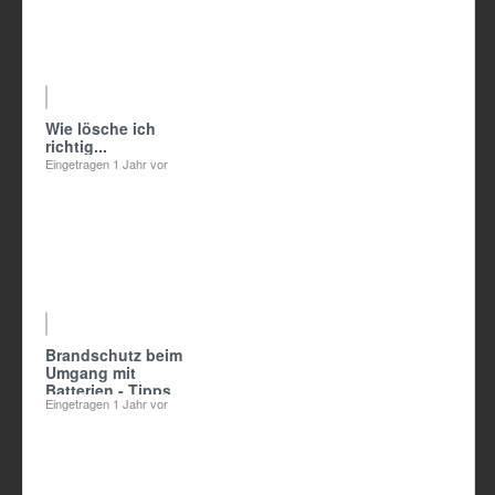
Wie lösche ich
richtig...
Eingetragen
1 Jahr vor
Brandschutz beim
Umgang mit
Batterien - Tipps
Eingetragen
1 Jahr vor
für eine sichere
Lagerung