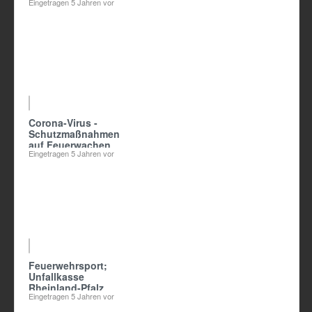
Eingetragen
5 Jahren vor
00:53
Corona-Virus -
Schutzmaßnahmen
auf Feuerwachen
Eingetragen
5 Jahren vor
Feuerwehrsport;
Unfallkasse
Rheinland-Pfalz
Eingetragen
5 Jahren vor