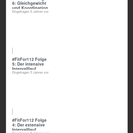
6: Gleichgewicht
und Koordination
Eingetragen
5 Jahren vor
03:29
#FitFor112 Folge
5: Der intensive
Intervalllauf
Eingetragen
5 Jahren vor
03:54
#FitFor112 Folge
4: Der extensive
Intervalllauf