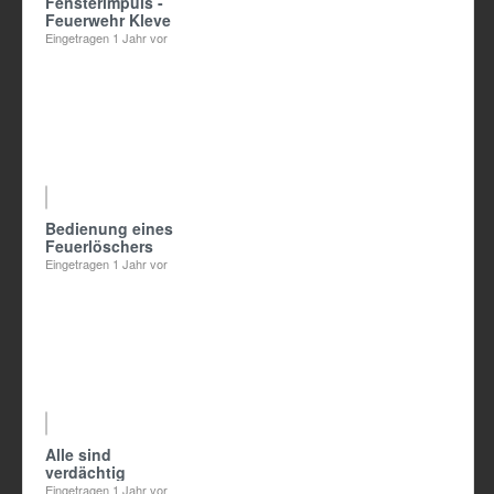
Fensterimpuls -
Feuerwehr Kleve
Eingetragen
1 Jahr vor
01:47
Bedienung eines
Feuerlöschers
Eingetragen
1 Jahr vor
1:13:10
Alle sind
verdächtig
Eingetragen
1 Jahr vor