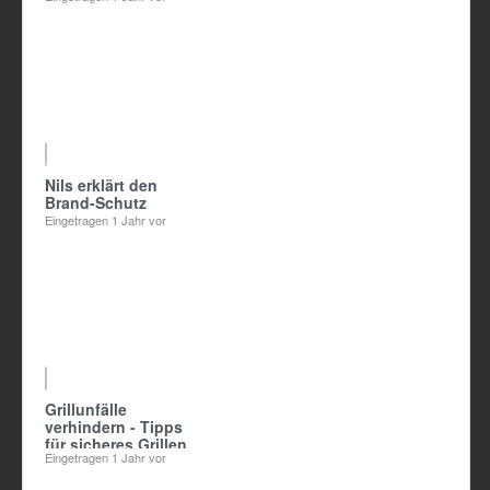
04:54
Nils erklärt den
Brand-Schutz
Eingetragen
1 Jahr vor
00:55
Grillunfälle
verhindern - Tipps
für sicheres Grillen
Eingetragen
1 Jahr vor
von Paulinchen
e.V.