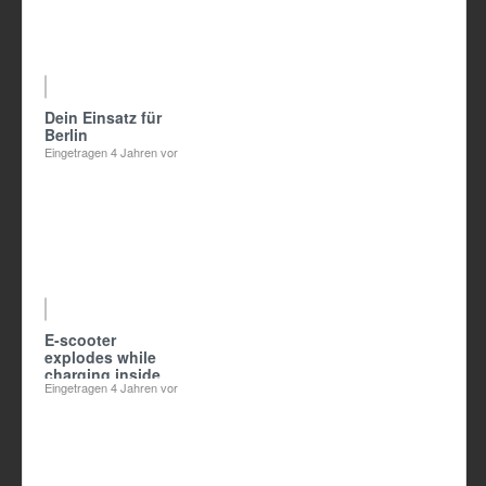
01:25
Dein Einsatz für
Berlin
Eingetragen
4 Jahren vor
01:05
E-scooter
explodes while
charging inside
Eingetragen
4 Jahren vor
apartment -
Lithium-Ionen-
Batterien