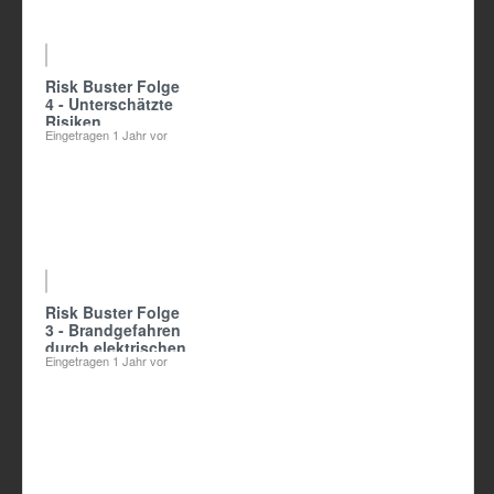
Risk Buster Folge
4 - Unterschätzte
Risiken
Eingetragen
1 Jahr vor
Risk Buster Folge
3 - Brandgefahren
durch elektrischen
Eingetragen
1 Jahr vor
Strom