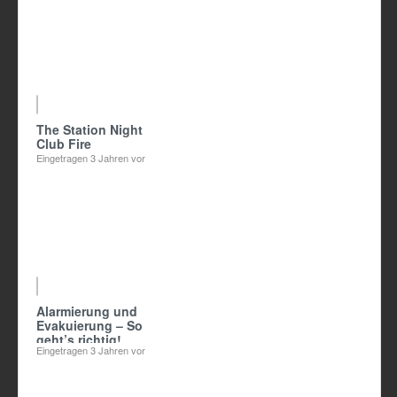
13:02
The Station Night
Club Fire
Eingetragen
3 Jahren vor
02:59
Alarmierung und
Evakuierung – So
geht’s richtig!
Eingetragen
3 Jahren vor