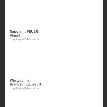
09:09
Napo in… FEUER-
Alarm!
Eingetragen
2 Jahren vor
02:31
Wie wird man
Brandschutzbeauftragte/r?
Eingetragen
3 Jahren vor