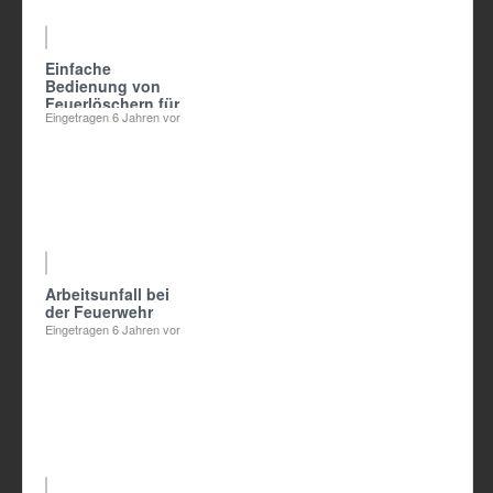
Einfache
Bedienung von
Feuerlöschern für
Eingetragen
6 Jahren vor
Jedermann
Arbeitsunfall bei
der Feuerwehr
Eingetragen
6 Jahren vor
02:05