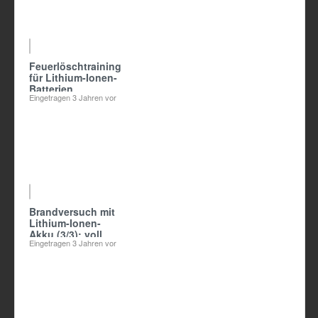
06:52
Feuerlöschtraining
für Lithium-Ionen-
Batterien
Eingetragen
3 Jahren vor
00:30
Brandversuch mit
Lithium-Ionen-
Akku (3/3): voll
Eingetragen
3 Jahren vor
geladene Zelle