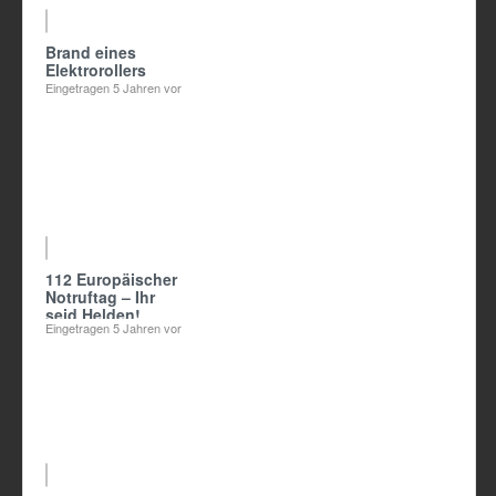
Brand eines
Elektrorollers
Eingetragen
5 Jahren vor
00:48
112 Europäischer
Notruftag – Ihr
seid Helden!
Eingetragen
5 Jahren vor
13:42