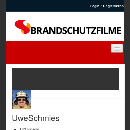
Login
/
Registrieren
BRANDSCHUTZFILME
FEUERWEHRFILME
ARTIKEL
KONTAKT
REGISTRIEREN
UweSchmies
132
videos