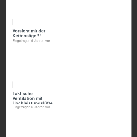
04:28
Vorsicht mit der
Kettensäge!!!
Eingetragen
6 Jahren vor
01:50
Taktische
Ventilation mit
Hochleistungslüfter
Eingetragen
6 Jahren vor
- Rosenbauer