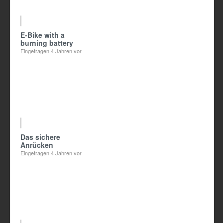
04:25
E-Bike with a
burning battery
Eingetragen
4 Jahren vor
Das sichere
Anrücken
Eingetragen
4 Jahren vor