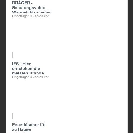
DRÄGER -
Schulungsvideo
Wärmebildkameras
Eingetragen
5 Jahren vor
05:41
IFS - Hier
entstehen die
meisten Brände:
Eingetragen
5 Jahren vor
Auf dem Herd!
03:48
Feuerlöscher für
zu Hause