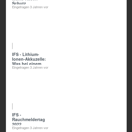
Schutz
Eingetragen
3 Jahren vor
01:14
IFS - Lithium-
Ionen-Akkuzelle:
Was bei einem
Eingetragen
3 Jahren vor
Defekt geschieht
02:00
IFS -
Rauchmeldertag
2022
Eingetragen
3 Jahren vor