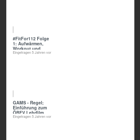
10:35
#FitFor112 Folge
1: Aufwärmen,
Workout und
Eingetragen
5 Jahren vor
Dehnen
30:44
GAMS - Regel;
Einführung zum
ÖBFV Lehrfilm
Eingetragen
5 Jahren vor
"Gefahren
erkennen"