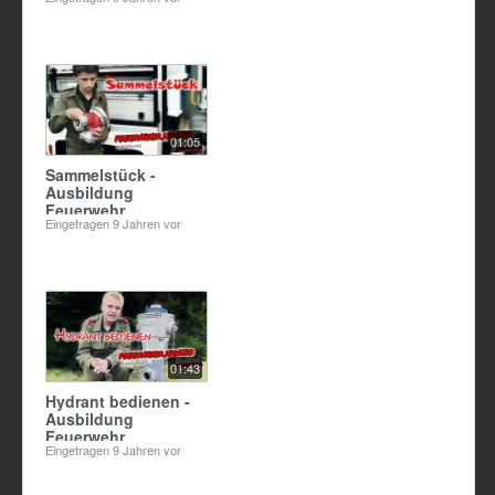
Feuerwehr
01:05
Sammelstück -
Ausbildung
Feuerwehr
Eingetragen
9 Jahren vor
01:43
Hydrant bedienen -
Ausbildung
Feuerwehr
Eingetragen
9 Jahren vor