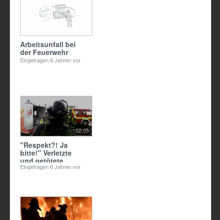
Arbeitsunfall bei
der Feuerwehr
Eingetragen
6 Jahren vor
02:05
"Respekt?! Ja
bitte!" Verletzte
und getötete
Eingetragen
6 Jahren vor
Kinder