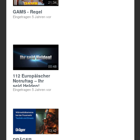
21:34
GAMS - Regel
Eingetragen
5 Jahren vor
00:48
112 Europäischer
Notruftag – Ihr
seid Helden!
Eingetragen
5 Jahren vor
13:42
DRÄGER -