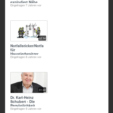
explodiert Nähe
Eingetragen
7 Jahren vor
Bologna
02:14
Notfallsticker/Notfallkarte
für
Haustierbesitzer
Eingetragen
8 Jahren vor
31:40
Dr. Karl-Heinz
Schubert - Die
Persönlichkeit
Eingetragen
9 Jahren vor
dahinter (c/o