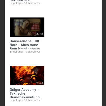
gesund! Statt
Eingetragen
10 Jahren vor
Rücken rund.
02:53
Hanseatische FUK
Nord - Altes raus!
Statt Krankenhaus.
Eingetragen
10 Jahren vor
04:32
Dräger Academy -
Taktische
Brandbekämpfung
Eingetragen
10 Jahren vor