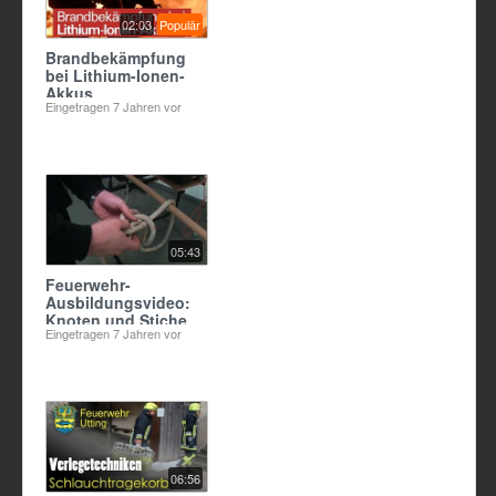
02:03
Populär
Brandbekämpfung
bei Lithium-Ionen-
Akkus
Eingetragen
7 Jahren vor
05:43
Feuerwehr-
Ausbildungsvideo:
Knoten und Stiche
Eingetragen
7 Jahren vor
06:56