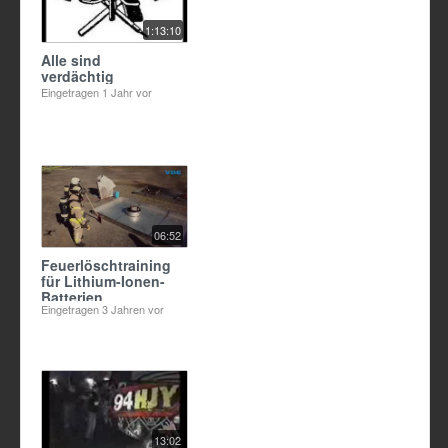
1:13:10
Alle sind
verdächtig
Eingetragen
1 Jahr vor
06:52
Feuerlöschtraining
für Lithium-Ionen-
Batterien
Eingetragen
3 Jahren vor
13:02