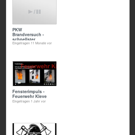
PKW
Brandversuch -
schnellster
Eingetragen
11 Monate vor
Löschversuch -
STHAMEX-class A
Classic
Fensterimpuls -
Feuerwehr Kleve
Eingetragen
1 Jahr vor