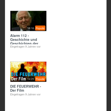
hhpberlin)
58:16
Populär
Alarm 112 -
Geschichte und
Geschichten der
Eingetragen
9 Jahren vor
Berliner Feuerwehr
14:25
Populär
DIE FEUERWEHR -
Der Film
Eingetragen
9 Jahren vor