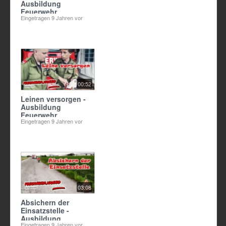
Ausbildung
Feuerwehr
Eingetragen
9 Jahren vor
00:52
Leinen versorgen -
Ausbildung
Feuerwehr
Eingetragen
9 Jahren vor
03:08
Absichern der
Einsatzstelle -
Ausbildung
Eingetragen
9 Jahren vor