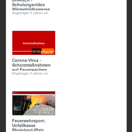
Schulungsvideo
Wärmebildkameras
Eingetragen
5 Jahren vor
00:53
Populär
Corona-Virus -
Schutzmaßnahmen
auf Feuerwachen
Eingetragen
5 Jahren vor
Feuerwehrsport;
Unfallkasse
Rheinland-Pfalz