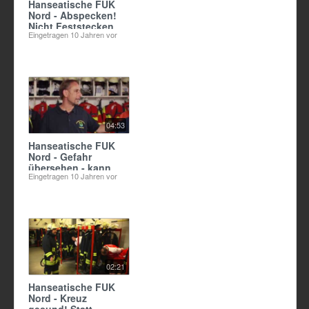
Hanseatische FUK
Nord - Abspecken!
Nicht Feststecken
Eingetragen
10 Jahren vor
04:53
Hanseatische FUK
Nord - Gefahr
übersehen - kann
Eingetragen
10 Jahren vor
ins Auge gehen!
02:21
Hanseatische FUK
Nord - Kreuz