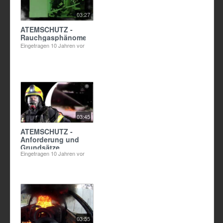
03:27
ATEMSCHUTZ -
Rauchgasphänomene+Strahlrohrtechnik
Eingetragen
10 Jahren vor
03:45
ATEMSCHUTZ -
Anforderung und
Grundsätze
Eingetragen
10 Jahren vor
03:55