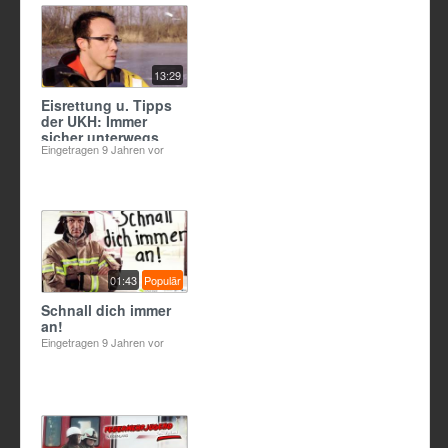
13:29
Eisrettung u. Tipps
der UKH: Immer
sicher unterwegs
Eingetragen
9 Jahren vor
bei Eis und
Schnee
01:43
Populär
Schnall dich immer
an!
Eingetragen
9 Jahren vor