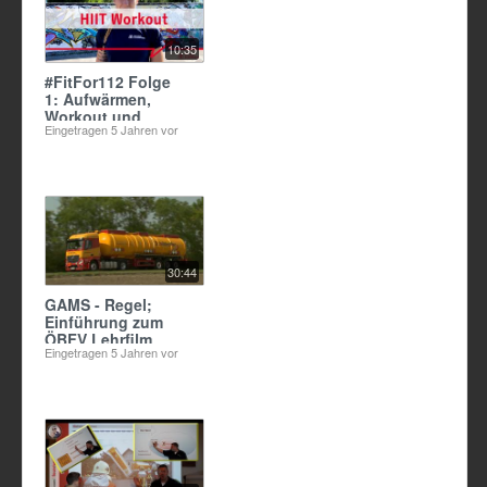
10:35
#FitFor112 Folge
1: Aufwärmen,
Workout und
Eingetragen
5 Jahren vor
Dehnen
30:44
GAMS - Regel;
Einführung zum
ÖBFV Lehrfilm
Eingetragen
5 Jahren vor
"Gefahren
erkennen"