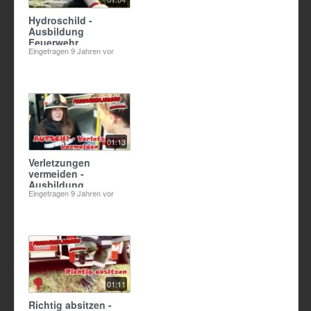
Hydroschild -
Ausbildung
Feuerwehr
Eingetragen
9 Jahren vor
01:13
Verletzungen
vermeiden -
Ausbildung
Eingetragen
9 Jahren vor
Feuerwehr
01:11
Richtig absitzen -