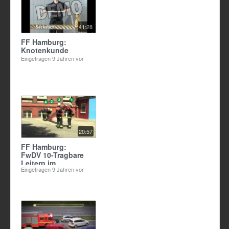
41:28
FF Hamburg:
Knotenkunde
Eingetragen
9 Jahren vor
20:57
FF Hamburg:
FwDV 10-Tragbare
Leitern im
Eingetragen
9 Jahren vor
Feuerwehrdienst