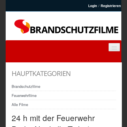
Login
/
Registrieren
BRANDSCHUTZFILME
FEUERWEHRFILME
HAUPTKATEGORIEN
ARTIKEL
KONTAKT
Brandschutzfilme
REGISTRIEREN
Feuerwehrfilme
Alle Filme
24 h mit der Feuerwehr