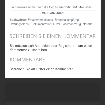
Ein Kamerateam hat 24 h die Berufsfeuerwehr Berlin-Neukölln
begleitet und den Arbeitsaltag festgehalten.
MEHR ANZEIGEN
Suchwörter
:
Feuerwehreinsätze
,
Brandbekämpfung
,
Rettungsdienst
,
Dokumentation
,
RTW
,
Löschfahrzeug
,
Notarzt
SCHREIBEN SIE EINEN KOMMENTAR
Sie müssen sich
Anmelden
oder
Registrieren
, um einen
Kommentar zu schreiben.
KOMMENTARE
Schreiben Sie als Erster einen Kommentar