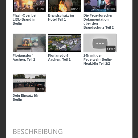
06:50
08:20
13:59
Flash-Over bei
Brandschutz im
Die Feuerforscher:
LIDL-Brand in
Hotel Teil 1
Dokumentation
Berlin
über den
Brandschutz Teil 2
11:57
Floriansdorf
Floriansdorf
24h mit der
Aachen, Teil 2
Aachen, Teil 1
Feuerwehr Berlin-
Neukölln Teil 2/2
01:25
Dein Einsatz für
Berlin
BESCHREIBUNG