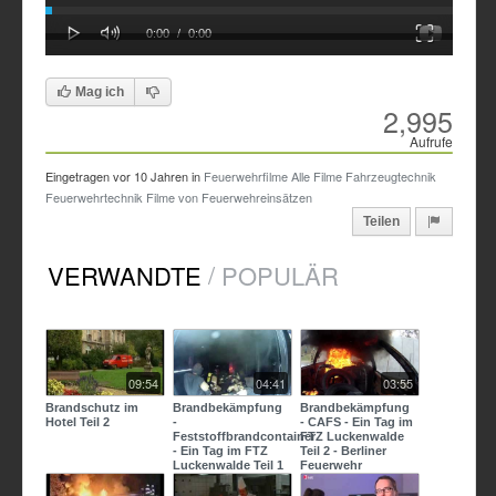
Loaded
Progress
Play
Mute
Fullscreen
Current
Duration
0:00
/
0:00
0%
0%
Time
Time
Mag ich
2,995
Aufrufe
Eingetragen vor
10 Jahren
in
Feuerwehrfilme
Alle Filme
Fahrzeugtechnik
Feuerwehrtechnik
Filme von Feuerwehreinsätzen
Teilen
/
VERWANDTE
POPULÄR
09:54
04:41
03:55
Brandschutz im
Brandbekämpfung
Brandbekämpfung
Hotel Teil 2
-
- CAFS - Ein Tag im
Feststoffbrandcontainer
FTZ Luckenwalde
- Ein Tag im FTZ
Teil 2 - Berliner
Luckenwalde Teil 1
Feuerwehr
- Berliner
Feuerwehr