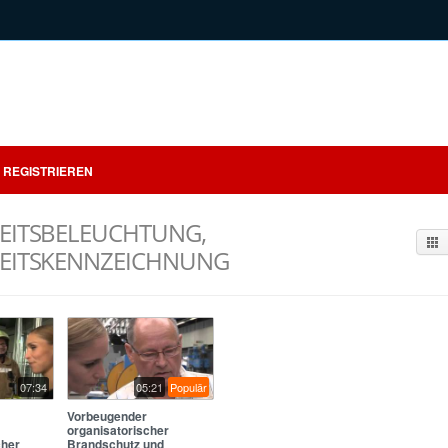
REGISTRIEREN
EITSBELEUCHTUNG,
HEITSKENNZEICHNUNG
07:34
05:21
Populär
Vorbeugender
organisatorischer
cher
Brandschutz und