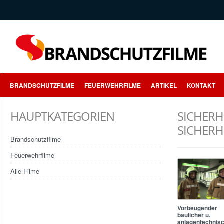
BRANDSCHUTZFILME
FEUERWEHRFILME
ARTIKEL
KONTAKT
HAUPTKATEGORIEN
SICHERH
SICHER
Brandschutzfilme
Feuerwehrfilme
Alle Filme
Vorbeugender
baulicher u.
anlagentechnis