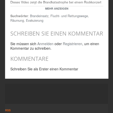
Dieses Video zeigt die Brandkatastrophe bei einem Rockkonzert
in England. Ursache des Brandes war ein Feuerwerk, das
MEHR ANZEIGEN
während der Bühnenshow abgebrannt wurde und die Dekoration
Suchwörter
:
Brandeinsatz
,
Flucht- und Rettungswege
,
in Flammen setzte. Innerhalb sehr kurzer Zeit dehnte sich der
Räumung
,
Evakuierung
Brand auf auf den gesamten Raum aus. Es kamen viele
Menschen durch die Rauchgase zu Tode.
SCHREIBEN SIE EINEN KOMMENTAR
Sie müssen sich
Anmelden
oder
Registrieren
, um einen
Kommentar zu schreiben.
KOMMENTARE
Schreiben Sie als Erster einen Kommentar
RSS