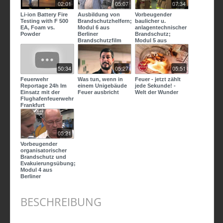
02:01
05:07
07:34
Li-ion Battery Fire
Ausbildung von
Vorbeugender
Testing with F 500
Brandschutzhelfern;
baulicher u.
EA, Foam vs.
Modul 6 aus
anlagentechnischer
Powder
Berliner
Brandschutz;
Brandschutzfilm
Modul 5 aus
2015
Berliner
Brandschutzfilm
2015
50:34
05:27
05:51
Feuerwehr
Was tun, wenn in
Feuer - jetzt zählt
Reportage 24h Im
einem Unigebäude
jede Sekunde! -
Einsatz mit der
Feuer ausbricht
Welt der Wunder
Flughafenfeuerwehr
Frankfurt
Thementag Airport
Doku Som
05:21
Vorbeugender
organisatorischer
Brandschutz und
Evakuierungsübung;
Modul 4 aus
Berliner
Brandschutzfi
BESCHREIBUNG