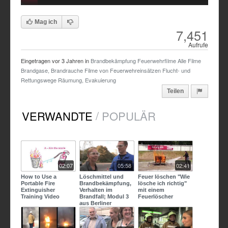
Time
Time
Mag ich
7,451
Aufrufe
Eingetragen vor
3 Jahren
in
Brandbekämpfung
Feuerwehrfilme
Alle Filme
Brandgase, Brandrauche
Filme von Feuerwehreinsätzen
Flucht- und
Rettungswege
Räumung, Evakuierung
Teilen
/
VERWANDTE
POPULÄR
02:07
05:58
02:41
How to Use a
Löschmittel und
Feuer löschen "Wie
Portable Fire
Brandbekämpfung,
lösche ich richtig"
Extinguisher
Verhalten im
mit einem
Training Video
Brandfall; Modul 3
Feuerlöscher
aus Berliner
Brandschutzfilm
2015