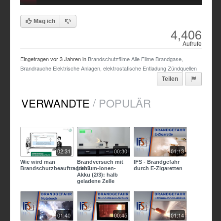
Time
Time
Mag ich
4,406
Aufrufe
Eingetragen vor
3 Jahren
in
Brandschutzfilme
Alle Filme
Brandgase,
Brandrauche
Elektrische Anlagen, elektrostatische Entladung
Zündquellen
Teilen
/
VERWANDTE
POPULÄR
02:31
00:30
01:13
Wie wird man
Brandversuch mit
IFS - Brandgefahr
Brandschutzbeauftragte/r?
Lithium-Ionen-
durch E-Zigaretten
Akku (2/3): halb
geladene Zelle
01:40
00:45
01:14