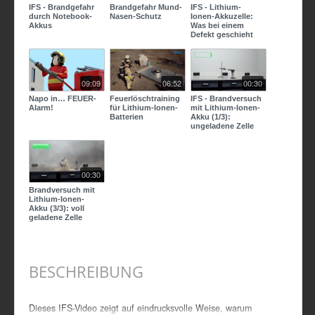
IFS - Brandgefahr
Brandgefahr Mund-
IFS - Lithium-
durch Notebook-
Nasen-Schutz
Ionen-Akkuzelle:
Akkus
Was bei einem
Defekt geschieht
09:09
06:52
00:30
Napo in… FEUER-
Feuerlöschtraining
IFS - Brandversuch
Alarm!
für Lithium-Ionen-
mit Lithium-Ionen-
Batterien
Akku (1/3):
ungeladene Zelle
00:30
Brandversuch mit
Lithium-Ionen-
Akku (3/3): voll
geladene Zelle
BESCHREIBUNG
Dieses IFS-Video zeigt auf eindrucksvolle Weise, warum