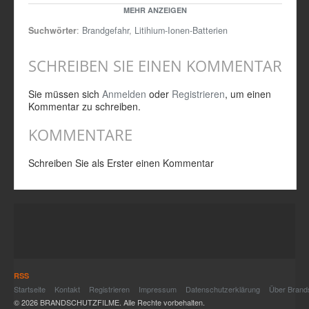
Rauchmelder vor allem auch in Privatbereichen installiert werden
MEHR ANZEIGEN
sollten.
Suchwörter
:
Brandgefahr
,
Litihium-Ionen-Batterien
Quelle: IFS - Institut für Schadenverhütung 2022
SCHREIBEN SIE EINEN KOMMENTAR
Sie müssen sich
Anmelden
oder
Registrieren
, um einen
Kommentar zu schreiben.
KOMMENTARE
Schreiben Sie als Erster einen Kommentar
RSS
Startseite
Kontakt
Registrieren
Impressum
Datenschutzerklärung
Über Brand
© 2026 BRANDSCHUTZFILME. Alle Rechte vorbehalten.