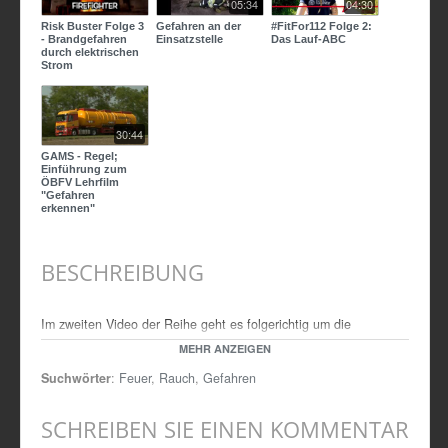
05:34
04:30
Risk Buster Folge 3
Gefahren an der
#FitFor112 Folge 2:
- Brandgefahren
Einsatzstelle
Das Lauf-ABC
durch elektrischen
Strom
30:44
GAMS - Regel;
Einführung zum
ÖBFV Lehrfilm
"Gefahren
erkennen"
BESCHREIBUNG
Im zweiten Video der Reihe geht es folgerichtig um die
Gefahren, die von Feuer und Rauch ausgehen, und wie schwer
MEHR ANZEIGEN
sie zu kalkulieren sind, wenn man keine Erfahrung auf diesem
Suchwörter
:
Feuer
,
Rauch
,
Gefahren
Gebiet hat.
Quelle: BG-ETEM
SCHREIBEN SIE EINEN KOMMENTAR