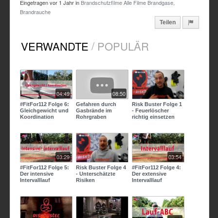
Eingetragen vor
1 Jahr
in
Brandschutzfilme
Alle Filme
Brandgase,
Brandrauche
Teilen
/
VERWANDTE
POPULÄR
04:49
08:50
#FitFor112 Folge 6:
Gefahren durch
Risk Buster Folge 1
Gleichgewicht und
Gasbrände im
- Feuerlöscher
Koordination
Rohrgraben
richtig einsetzen
03:29
03:54
#FitFor112 Folge 5:
Risk Buster Folge 4
#FitFor112 Folge 4:
Der intensive
- Unterschätzte
Der extensive
Intervalllauf
Risiken
Intervalllauf