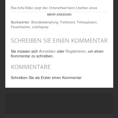
Das bvfa-Video zeigt den Unterschied beim Löschen eines
Fettbrandes mit Löschspray und mit einem Fettbrandfeuerlöscher
MEHR ANZEIGEN
Suchwörter
:
Brandbekämpfung
,
Fettbrand
,
Fettexplosion
,
Feuerlöscher
,
Löschspray
SCHREIBEN SIE EINEN KOMMENTAR
Sie müssen sich
Anmelden
oder
Registrieren
, um einen
Kommentar zu schreiben.
KOMMENTARE
Schreiben Sie als Erster einen Kommentar