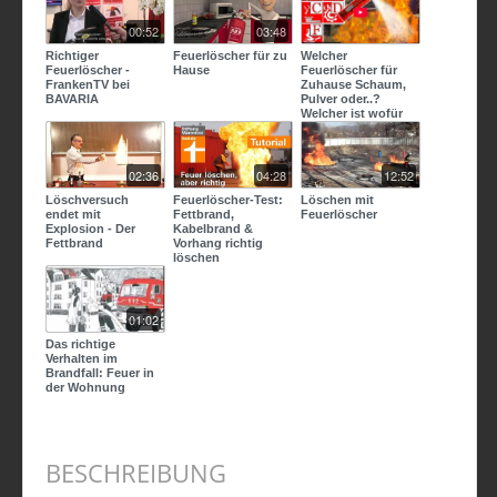
00:52
03:48
Richtiger
Feuerlöscher für zu
Welcher
Feuerlöscher -
Hause
Feuerlöscher für
FrankenTV bei
Zuhause Schaum,
BAVARIA
Pulver oder..?
Welcher ist wofür
der richtige?
02:36
04:28
12:52
Löschversuch
Feuerlöscher-Test:
Löschen mit
endet mit
Fettbrand,
Feuerlöscher
Explosion - Der
Kabelbrand &
Fettbrand
Vorhang richtig
löschen
01:02
Das richtige
Verhalten im
Brandfall: Feuer in
der Wohnung
BESCHREIBUNG