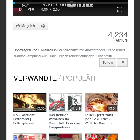
Loaded
Progress
Play
Mute
Fullscreen
Current
Duration
0:00
/
2:55
0%
0%
Time
Time
Mag ich
4,234
Aufrufe
Eingetragen vor
10 Jahren
in
Brandschutzfilme
Abwehrender Brandschutz,
Brandbekämpfung
Alle Filme
Feuerlöscheinrichtungen, Löschmittel
Teilen
/
VERWANDTE
POPULÄR
05:53
01:19
05:51
IFS - Vorsicht
Das richtige
Feuer - jetzt zählt
Fettbrand |
Verhalten im
jede Sekunde! -
Fettexplosion
Brandfall: Feuer im
Welt der Wunder
Treppenhaus