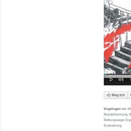
Play
Mute
Loaded
Progress
0%
0%
Mag ich
Eingetragen vor
10
Branderkennung, 
Rettungswege
Org
Evakuierung