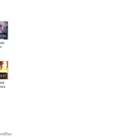
1:50
mit
ür
3:57
mit
mus
gemäßes