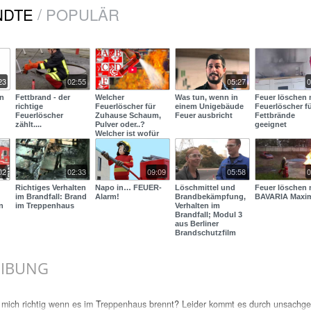
/
NDTE
POPULÄR
23
02:55
05:27
0
en
Fettbrand - der
Welcher
Was tun, wenn in
Feuer löschen 
richtige
Feuerlöscher für
einem Unigebäude
Feuerlöscher f
Feuerlöscher
Zuhause Schaum,
Feuer ausbricht
Fettbrände
zählt....
Pulver oder..?
geeignet
Welcher ist wofür
der richtige?
02
02:33
09:09
05:58
0
Richtiges Verhalten
Napo in… FEUER-
Löschmittel und
Feuer löschen 
im Brandfall: Brand
Alarm!
Brandbekämpfung,
BAVARIA Maxi
in
im Treppenhaus
Verhalten im
Brandfall; Modul 3
aus Berliner
Brandschutzfilm
2015
EIBUNG
h mich richtig wenn es im Treppenhaus brennt? Leider kommt es durch unsach