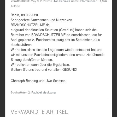
:
May 9, 2020
von
Uwe Schmies
:
Informationen
-
Veröffentlicht
unter
1,926
Aufrufe
Berlin, 09.05.2020
Sehr geehrte Nutzerinnen und Nutzer von
BRANDSCHUTZFILME.de,
aufgrund der aktuellen Situation (Covid-19) haben sich die
Betreiber von BRANDSCHUTZFILME.de entschlossen, die für
April geplante 2. Fachbeiratssitzung erst im September 2020
durchzuführen.
Wir hoffen, dass sich die Lage dann wieder entspannt hat und
wir mit unseren Fachbeiratsmitgliedern eine erneut zielführende
Sitzung durchführen können.
Wir berichten dann über die Ergebnisse.
Bleiben Sie uns treu und vor allem GESUND!
Christoph Benning und Uwe Schmies
:
2. Fachbeiratssitzung
Suchwörter
VERWANDTE ARTIKEL