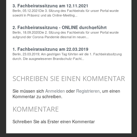
3. Fachbeiratssitzung am 12.11.2021
Berlin, 05.12.2021Die 3. Sitzung des Fachbeirats für unser Portal wurde
sowohl in Präsenz und als Online-Meeting...
2. Fachbeiratssitzung - ONLINE durchgeführt
Berlin, 18.09.2020Die 2. Sitzung des Fachbeirats für unser Portal wurde
aufgrund der Corona-Pandemie diesmal im neuen...
1. Fachbeiratssitzung am 22.03.2019
Berlin, 23.03.2019; Am gestrigen Tag führten wir die 1. Fachbeiratssitzung
durch. Die ausgewiesenen Brandschutz-Fachl...
SCHREIBEN SIE EINEN KOMMENTAR
Sie müssen sich
Anmelden
oder
Registrieren
, um einen
Kommentar zu schreiben.
KOMMENTARE
Schreiben Sie als Erster einen Kommentar