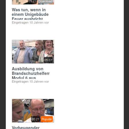
05:27
Download
Was tun, wenn in
einem Unigebäude
Feuer ausbricht
Eingetragen
10 Jahren vor
05:07
Ausbildung von
Brandschutzhelfern;
Modul 6 aus
Eingetragen
10 Jahren vor
Berliner
Brandschutzfilm
2015
05:21
Populär
Vorbeugender