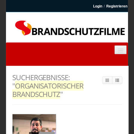
Login
/
Registrieren
BRANDSCHUTZFILME
FEUERWEHRFILME
SUCHERGEBNISSE:
ARTIKEL
"
ORGANISATORISCHER
KONTAKT
BRANDSCHUTZ
"
REGISTRIEREN