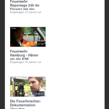
Feuerwehr
Reportage 24h Im
Einsatz mit der
Eingetragen
10 Jahren vor
Flughafenfeuerwehr
Frankfurt
Thementag Airport
Doku Som
41:40
Feuerwehr
Hamburg - Härter
als die KSK
Eingetragen
10 Jahren vor
13:27
Die Feuerforscher:
Dokumentation
über den