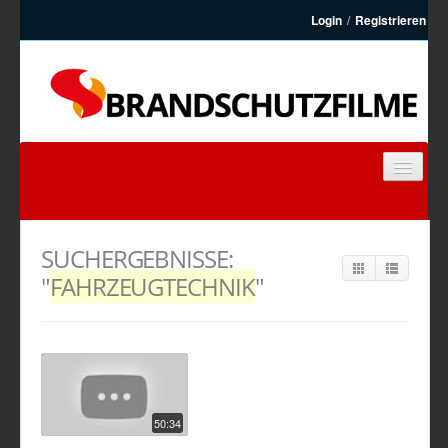
Login
/
Registrieren
BRANDSCHUTZFILME
FEUERWEHRFILME
SUCHERGEBNISSE:
ARTIKEL
"
FAHRZEUGTECHNIK
"
KONTAKT
REGISTRIEREN
50:34