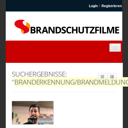
Login
/
Registrieren
BRANDSCHUTZFILME
FEUERWEHRFILME
SUCHERGEBNISSE:
ARTIKEL
"
BRANDERKENNUNG/BRANDMELDUN
KONTAKT
REGISTRIEREN
05:27
Download