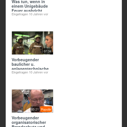
Was tun, wenn in
einem Unigebäude
Feuer ausbricht
Eingetragen
10 Jahren vor
07:34
Vorbeugender
baulicher u.
anlagentechnischer
Eingetragen
10 Jahren vor
Brandschutz;
Modul 5 aus
Berliner
Brandschutzfilm
2015
05:21
Populär
Vorbeugender
organisatorischer
Brandschutz und