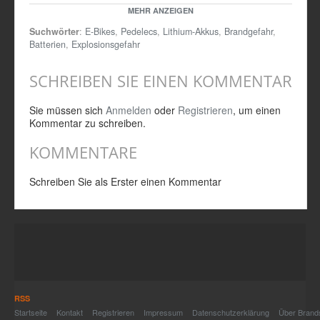
ist dagegen die Brandgefahr, die von diesem Akkutyp ausgeht.
MEHR ANZEIGEN
Das IFS klärt im Film über die Brandgefahren auf und gibt Tipps
Suchwörter
:
E-Bikes
,
Pedelecs
,
Lithium-Akkus
,
Brandgefahr
,
zum sicheren Umgang mit diesen leistungsstarken
Batterien
,
Explosionsgefahr
Energiespeichern.
Quelle: IFS Institut für Schadenverhütung und
SCHREIBEN SIE EINEN KOMMENTAR
Schadenforschung der öffentlichen Versicherer e.V.
Sie müssen sich
Anmelden
oder
Registrieren
, um einen
Kommentar zu schreiben.
KOMMENTARE
Schreiben Sie als Erster einen Kommentar
RSS
Startseite
Kontakt
Registrieren
Impressum
Datenschutzerklärung
Über Brand