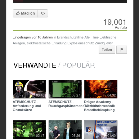
Time
Time
Mag ich
19,001
Aufrufe
Eingetragen vor
10 Jahren
in
Brandschutzfilme
Alle Filme
Elektrische
Anlagen, elektrostatische Entladung
Explosionsschutz
Zündquellen
Teilen
/
VERWANDTE
POPULÄR
03:45
03:27
04:32
ATEMSCHUTZ -
ATEMSCHUTZ -
Dräger Academy -
Anforderung und
Rauchgasphänomene+Strahlrohrtechnik
Taktische
Grundsätze
Brandbekämpfung
02:47
03:26
01:40