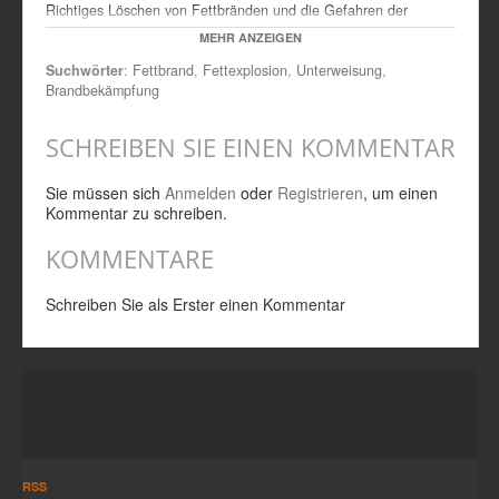
Richtiges Löschen von Fettbränden und die Gefahren der
falschen Löschmittel.
MEHR ANZEIGEN
Inhalt (Zeit): 00:30 Vorbereitungen, 00:43 richtige
Suchwörter
:
Fettbrand
,
Fettexplosion
,
Unterweisung
,
Löschmethode, 01:13 falsche Löschmethode, 02:28 Erklärung,
Brandbekämpfung
02:54 Zusammenfassung, 03:04 Wiederholung Zeitlupe
SCHREIBEN SIE EINEN KOMMENTAR
Sie müssen sich
Anmelden
oder
Registrieren
, um einen
Kommentar zu schreiben.
KOMMENTARE
Schreiben Sie als Erster einen Kommentar
RSS