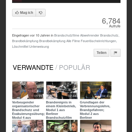
Time
Time
Mag ich
6,784
Aufrufe
Eingetragen vor
10 Jahren
in
Brandschutzfilme
Abwehrender Brandschutz,
Brandbekämpfung
Brandbekämpfung
Alle Filme
Feuerlöscheinrichtungen,
Löschmittel
Unterweisung
Teilen
/
VERWANDTE
POPULÄR
05:21
02:44
04:41
Vorbeugender
Brandereignis in
Grundlagen der
organisatorischer
einem Kleinbetrieb,
Verbrennungslehre,
Brandschutz und
Modul 1 aus
Brandgefahren;
Evakuierungsübung;
Berliner
Modul 2 aus
Modul 4 aus
Brandschutzfilm
Berliner
Berliner
2015
Brandschutzfilm
Brandschutzfi
2015