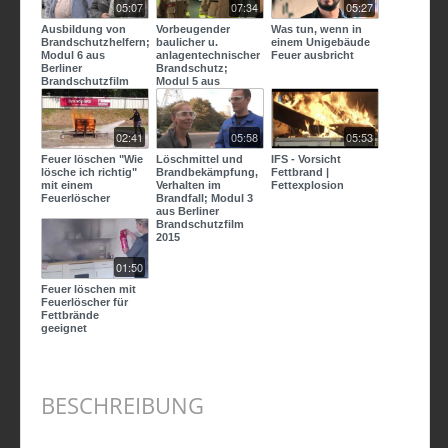
05:07
07:34
05:27
Ausbildung von
Vorbeugender
Was tun, wenn in
Brandschutzhelfern;
baulicher u.
einem Unigebäude
Modul 6 aus
anlagentechnischer
Feuer ausbricht
Berliner
Brandschutz;
Brandschutzfilm
Modul 5 aus
2015
Berliner
Brandschutzfilm
2015
02:41
05:58
05:53
Feuer löschen "Wie
Löschmittel und
IFS - Vorsicht
lösche ich richtig"
Brandbekämpfung,
Fettbrand |
mit einem
Verhalten im
Fettexplosion
Feuerlöscher
Brandfall; Modul 3
aus Berliner
Brandschutzfilm
2015
01:50
Feuer löschen mit
Feuerlöscher für
Fettbrände
geeignet
BESCHREIBUNG