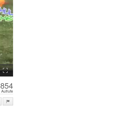
Fullscreen
,854
Aufrufe