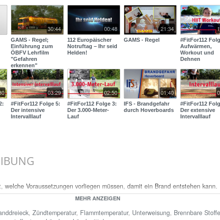
30:44
00:48
21:34
1
GAMS - Regel;
112 Europäischer
GAMS - Regel
#FitFor112 Folg
Einführung zum
Notruftag – Ihr seid
Aufwärmen,
ÖBFV Lehrfilm
Helden!
Workout und
"Gefahren
Dehnen
erkennen"
30
03:29
02:50
01:40
0
2:
#FitFor112 Folge 5:
#FitFor112 Folge 3:
IFS - Brandgefahr
#FitFor112 Folg
Der intensive
Der 3.000-Meter-
durch Hoverboards
Der extensive
Intervalllauf
Lauf
Intervalllauf
EIBUNG
gt, welche Voraussetzungen vorliegen müssen, damit ein Brand entstehen kann.
ingungen vorliegen: es muss ein brennbares Material, ein Brennstoff vorhanden
MEHR ANZEIGEN
d Sauerstoff vorhanden sein, um den Verbrennungsprozess in Gang zu halten,
anddreieck
,
Zündtemperatur
,
Flammtemperatur
,
Unterweisung
,
Brennbare Stoff
end hohe Anfangstemperatur vorhanden sein, um der Oxidation die nötige