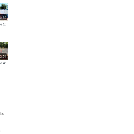
0:35
e 1:
3:54
e 4:
 Es
 sein,
 es
e
,