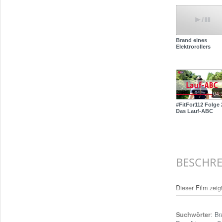
Brand eines
Elektrorollers
04:
#FitFor112 Folge 
Das Lauf-ABC
BESCHR
Dieser Film zei
müssen drei Bed
es muss genügen
Suchwörter
:
Br
muss eine genüg