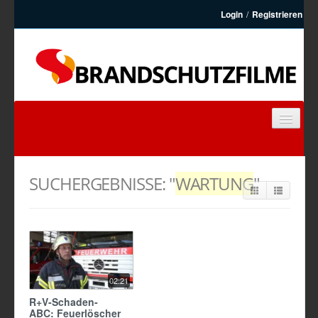
Login
/
Registrieren
BRANDSCHUTZFILME
FEUERWEHRFILME
SUCHERGEBNISSE: "
WARTUNG
"
ARTIKEL
KONTAKT
REGISTRIEREN
02:21
R+V-Schaden-
ABC: Feuerlöscher