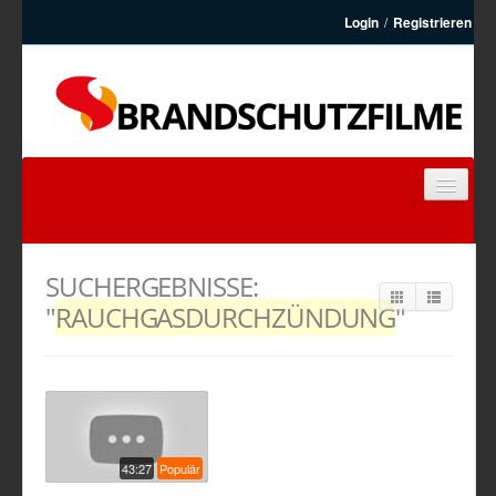
Login
/
Registrieren
BRANDSCHUTZFILME
FEUERWEHRFILME
SUCHERGEBNISSE:
ARTIKEL
"
RAUCHGASDURCHZÜNDUNG
"
KONTAKT
REGISTRIEREN
43:27
Populär