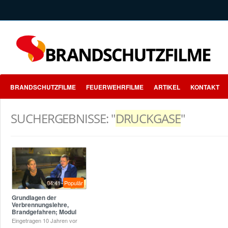
BRANDSCHUTZFILME
FEUERWEHRFILME
ARTIKEL
KONTAKT
SUCHERGEBNISSE: "
DRUCKGASE
"
04:41
Populär
Grundlagen der
Verbrennungslehre,
Brandgefahren; Modul
2 aus Berliner
Eingetragen
10 Jahren vor
Brandschutzfilm 2015